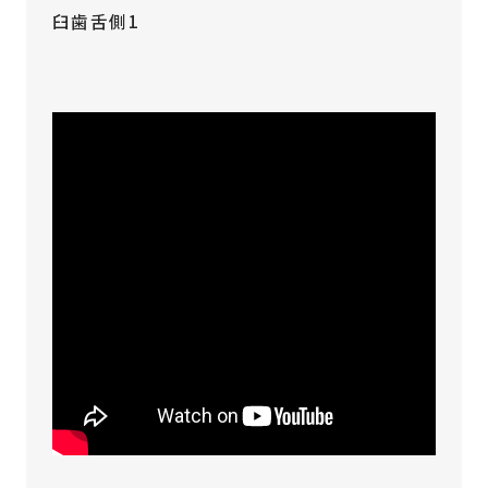
臼歯舌側1