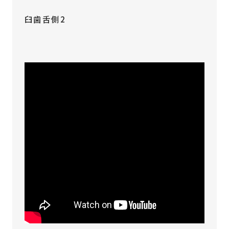
臼歯舌側2